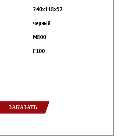
240x118x52
черный
М800
F100
ЗАКАЗАТЬ