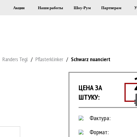
Акции
Наши работы
Шоу-Рум
Партнерам
У
Я СТРОИТЕЛЬСТВА И ОБЛИЦОВКИ 
Randers Tegl
/
Pflasterklinker
/
Schwarz nuanciert
T
ЦЕНА ЗА
ШТУКУ:
Фактура:
Формат: