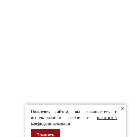
СТЫ С РАДОСТЬЮ
ЬТИРУЮТ ВАС
в форму
 И ОБЛИЦОВКИ
×
Пользуясь сайтом, вы соглашаетесь с
использованием cookie и
политикой
конфиденциальности
.
Принять