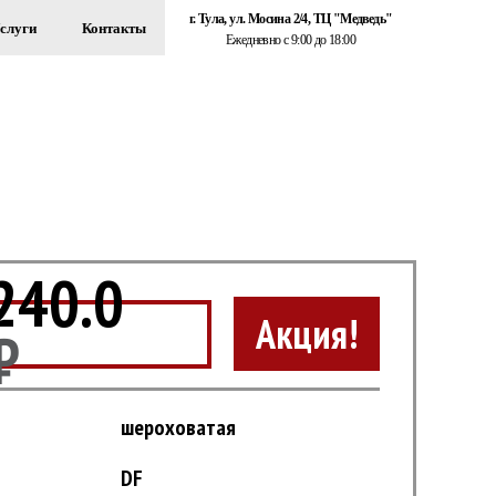
г. Тула, ул. Мосина 2/4, ТЦ "Медведь"
слуги
Контакты
Ежедневно с 9:00 до 18:00
+7 (920) 767-55-22
ЗДАНИЙ
Обратный звонок
240.0
Акция!
₽
шероховатая
DF