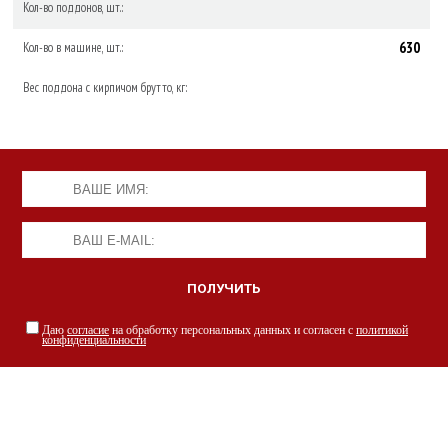
Кол-во поддонов, шт.:
630
Кол-во в машине, шт.:
Вес поддона с кирпичом брутто, кг:
Даю
согласие
на обработку персональных данных и согласен с
политикой
конфиденциальности
НАШИ СПЕЦИАЛИСТЫ С РАДОСТЬЮ
ПРОКОНСУЛЬТИРУЮТ ВАС