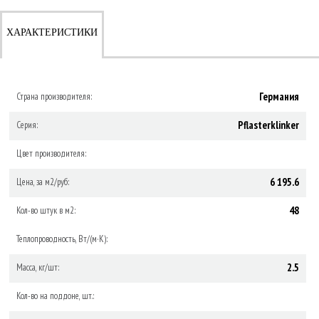
ХАРАКТЕРИСТИКИ
Германия
Страна производителя:
Pflasterklinker
Серия:
Цвет производителя:
6 195.6
Цена, за м2/руб:
48
Кол-во штук в м2:
Теплопроводность, Вт/(м·К):
2.5
Масса, кг/шт:
Кол-во на поддоне, шт.: