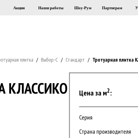
Акции
Наши работы
Шоу-Рум
Партнерам
У
Я СТРОИТЕЛЬСТВА И ОБЛИЦОВКИ 
ротуарная плитка
/
Выбор-С
/
Стандарт
/
Тротуарная плитка К
А КЛАССИКО
2
Цена за м
:
Серия
Страна производителя