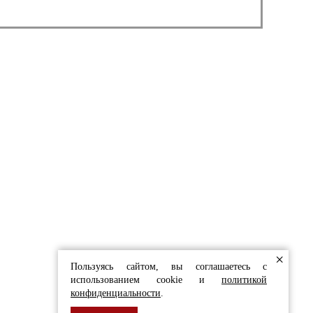
СТЫ С РАДОСТЬЮ
ЬТИРУЮТ ВАС
в форму
 И ОБЛИЦОВКИ
×
Пользуясь сайтом, вы соглашаетесь с
использованием cookie и
политикой
конфиденциальности
.