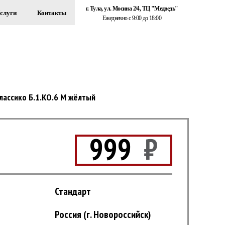
г. Тула, ул. Мосина 2/4, ТЦ "Медведь"
слуги
Контакты
Ежедневно с 9:00 до 18:00
+7 (920) 767-55-22
ЗДАНИЙ
Обратный звонок
лассико Б.1.КО.6 М жёлтый
999
₽
Стандарт
Россия (г. Новороссийск)