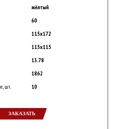
жёлтый
60
115x172
115x115
13.78
1862
, шт.
10
ЗАКАЗАТЬ