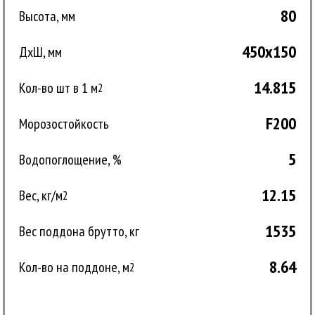
80
Высота, мм
450x150
ДxШ, мм
14.815
Кол-во шт в 1 м
2
F200
Морозостойкость
5
Водопоглощение, %
12.15
Вес, кг/м
2
1535
Вес поддона брутто, кг
8.64
Кол-во на поддоне, м
2