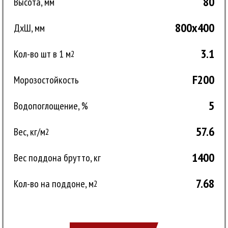
80
Высота, мм
800x400
ДxШ, мм
3.1
Кол-во шт в 1 м
2
F200
Морозостойкость
5
Водопоглощение, %
57.6
Вес, кг/м
2
1400
Вес поддона брутто, кг
7.68
Кол-во на поддоне, м
2