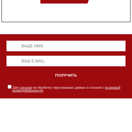
Даю
согласие
на обработку персональных данных и согласен с
политикой
конфиденциальности
НАШИ СПЕЦИАЛИСТЫ С РАДОСТЬЮ
ПРОКОНСУЛЬТИРУЮТ ВАС
просто заполнив форму