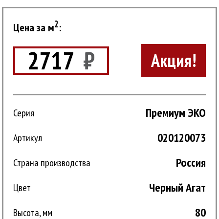
2
Цена за м
:
2717
₽
Акция!
Премиум ЭКО
Серия
020120073
Артикул
Россия
Страна производства
Черный Агат
Цвет
80
Высота, мм