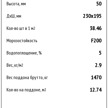
50
Высота, мм
230x195
ДxШ, мм
38.46
Кол-во шт в 1 м
2
F200
Морозостойкость
5
Водопоглощение, %
2.9
Вес, кг/м
2
1470
Вес поддона брутто, кг
12.74
Кол-во на поддоне, м
2