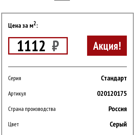
2
Цена за м
:
1112
₽
Акция!
Стандарт
Серия
020120175
Артикул
Россия
Страна производства
Серый
Цвет