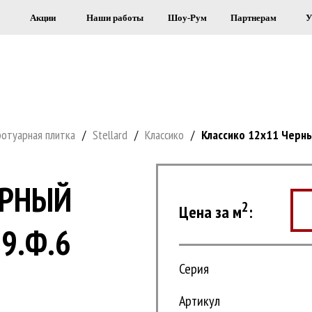
Акции
Наши работы
Шоу-Рум
Партнерам
У
Я СТРОИТЕЛЬСТВА И ОБЛИЦОВКИ 
ротуарная плитка
/
Stellard
/
Классико
/
Классико 12х11 Черны
ЕРНЫЙ
2
Цена за м
:
9.Ф.6
Серия
Артикул