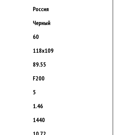
Россия
Черный
60
118x109
89.55
F200
5
1.46
1440
10.72