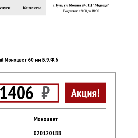
г. Тула, ул. Мосина 2/4, ТЦ "Медведь"
слуги
Контакты
Ежедневно с 9:00 до 18:00
+7 (920) 767-55-22
ЗДАНИЙ
Обратный звонок
й Моноцвет 60 мм Б.9.Ф.6
1406
₽
Акция!
Моноцвет
020120188