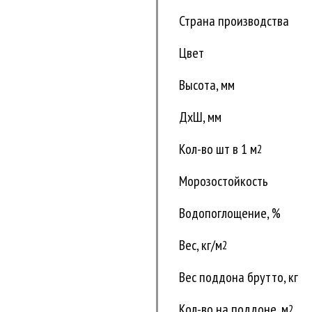
Страна производства
Цвет
Высота, мм
ДxШ, мм
Кол-во шт в 1 м
2
Морозостойкость
Водопоглощение, %
Вес, кг/м
2
Вес поддона брутто, кг
Кол-во на поддоне, м
2