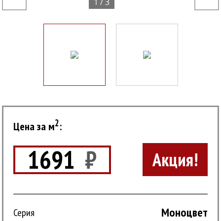
1 / 3
2
Цена за м
:
1691
₽
Акция!
Моноцвет
Серия