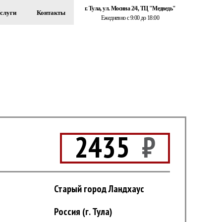
г. Тула, ул. Мосина 2/4, ТЦ "Медведь"
слуги
Контакты
Ежедневно с 9:00 до 18:00
+7 (920) 767-55-22
ЗДАНИЙ
Обратный звонок
2435
₽
Старый город Ландхаус
Россия (г. Тула)