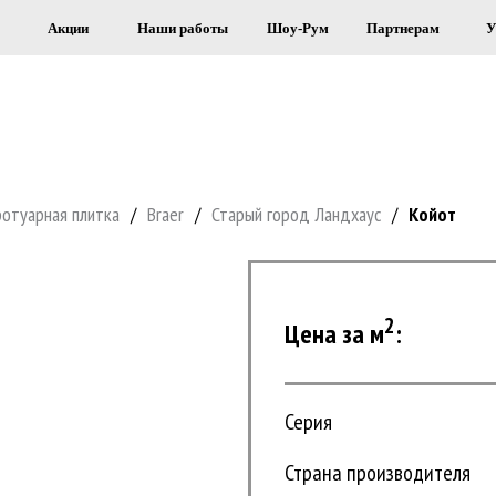
Акции
Наши работы
Шоу-Рум
Партнерам
У
Я СТРОИТЕЛЬСТВА И ОБЛИЦОВКИ 
ротуарная плитка
/
Braer
/
Старый город Ландхаус
/
Койот
2
Цена за м
:
Серия
Страна производителя