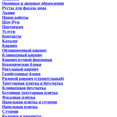
Оконные и дверные обрамления
Русты для фасада дома
Акции
Наши работы
Шоу-Рум
Партнерам
Услуги
Контакты
Каталог
Кирпич
Облицовочный кирпич
Клинкерный кирпич
Кирпич ручной формовки
Керамические блоки
Ригельный кирпич
Газобетонные блоки
Рядовой кирпич (строительный)
Тротуарная плитка и брусчатка
Клинкерная брусчатка
Бетонная тротуарная плитка
Фасадная плитка
Напольная плитка и ступени
Напольная плитка
Ступени
Колпаки и парапеты