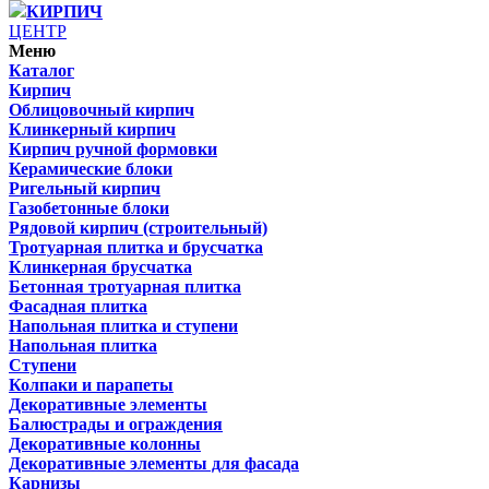
КИРПИЧ
ЦЕНТР
Меню
Каталог
Кирпич
Облицовочный кирпич
Клинкерный кирпич
Кирпич ручной формовки
Керамические блоки
Ригельный кирпич
Газобетонные блоки
Рядовой кирпич (строительный)
Тротуарная плитка и брусчатка
Клинкерная брусчатка
Бетонная тротуарная плитка
Фасадная плитка
Напольная плитка и ступени
Напольная плитка
Ступени
Колпаки и парапеты
Декоративные элементы
Балюстрады и ограждения
Декоративные колонны
Декоративные элементы для фасада
Карнизы