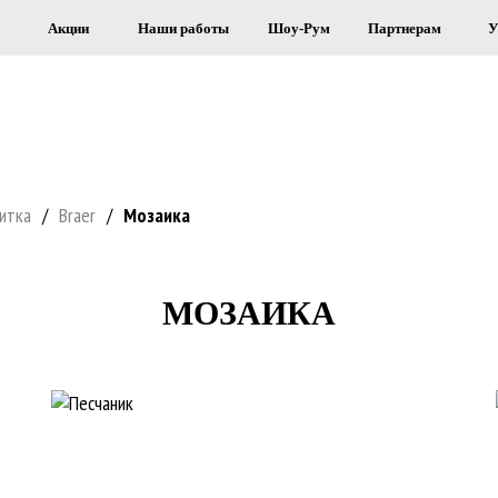
Акции
Наши работы
Шоу-Рум
Партнерам
У
Я СТРОИТЕЛЬСТВА И ОБЛИЦОВКИ 
итка
/
Braer
/
Мозаика
МОЗАИКА