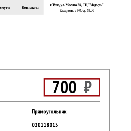
г. Тула, ул. Мосина 2/4, ТЦ "Медведь"
слуги
Контакты
Ежедневно с 9:00 до 18:00
+7 (920) 767-55-22
ЗДАНИЙ
Обратный звонок
700
₽
Прямоугольник
020118013