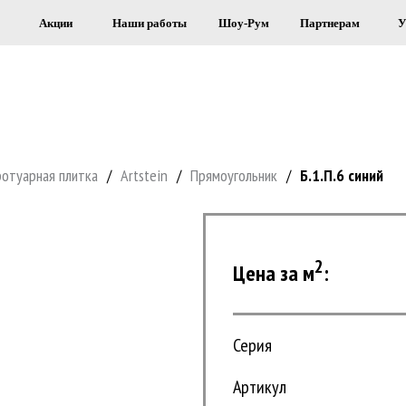
Акции
Наши работы
Шоу-Рум
Партнерам
У
Я СТРОИТЕЛЬСТВА И ОБЛИЦОВКИ 
ротуарная плитка
/
Artstein
/
Прямоугольник
/
Б.1.П.6 синий
2
Цена за м
:
Серия
Артикул