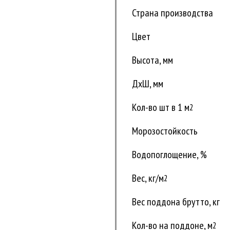
Страна производства
Цвет
Высота, мм
ДxШ, мм
Кол-во шт в 1 м
2
Морозостойкость
Водопоглощение, %
Вес, кг/м
2
Вес поддона брутто, кг
Кол-во на поддоне, м
2