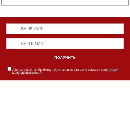
Даю
согласие
на обработку персональных данных и согласен с
политикой
конфиденциальности
НАШИ СПЕЦИАЛИСТЫ С РАДОСТЬЮ
ПРОКОНСУЛЬТИРУЮТ ВАС
просто заполнив форму