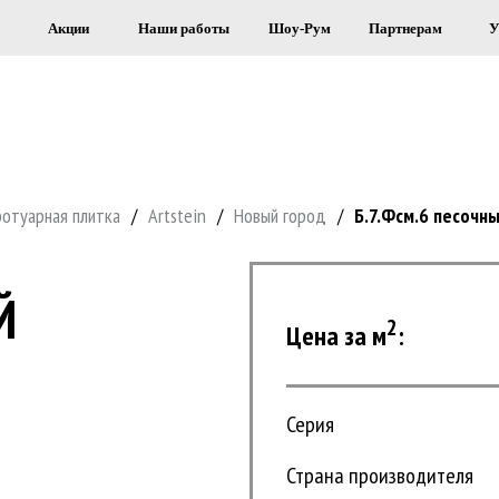
Акции
Наши работы
Шоу-Рум
Партнерам
У
Я СТРОИТЕЛЬСТВА И ОБЛИЦОВКИ 
ротуарная плитка
/
Artstein
/
Новый город
/
Б.7.Фсм.6 песочн
Й
2
Цена за м
:
Серия
Страна производителя