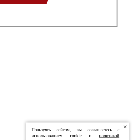
СТЫ С РАДОСТЬЮ
ЬТИРУЮТ ВАС
в форму
 И ОБЛИЦОВКИ
×
Пользуясь сайтом, вы соглашаетесь с
использованием cookie и
политикой