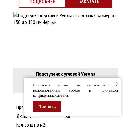
ПОДРОБНЕЕ
ЗАКАЗАТЬ
Подступенок угловой Verona
посадочный размер от 150 до 180 мм
×
Пользуясь сайтом, вы соглашаетесь с
Черный
использованием cookie и
политикой
конфиденциальности
.
В наличии!
Противоскольжение:
Принять
ДxШхТ:
xx
Кол-во шт в м2: