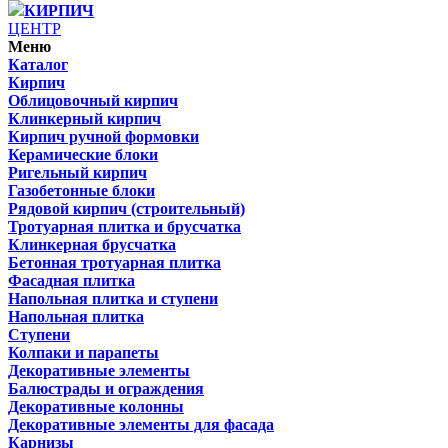
КИРПИЧ
ЦЕНТР
Меню
Каталог
Кирпич
Облицовочный кирпич
Клинкерный кирпич
Кирпич ручной формовки
Керамические блоки
Ригельный кирпич
Газобетонные блоки
Рядовой кирпич (строительный)
Тротуарная плитка и брусчатка
Клинкерная брусчатка
Бетонная тротуарная плитка
Фасадная плитка
Напольная плитка и ступени
Напольная плитка
Ступени
Колпаки и парапеты
Декоративные элементы
Балюстрады и ограждения
Декоративные колонны
Декоративные элементы для фасада
Карнизы