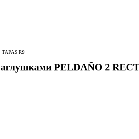
O TAPAS R9
 заглушками PELDAÑO 2 REC