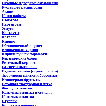
Оконные и дверные обрамления
Русты для фасада дома
Акции
Наши работы
Шоу-Рум
Партнерам
Услуги
Контакты
Каталог
Кирпич
Облицовочный кирпич
Клинкерный кирпич
Кирпич ручной формовки
Керамические блоки
Ригельный кирпич
Газобетонные блоки
Рядовой кирпич (строительный)
Тротуарная плитка и брусчатка
Клинкерная брусчатка
Бетонная тротуарная плитка
Фасадная плитка
Напольная плитка и ступени
Напольная плитка
Ступени
Колпаки и парапеты