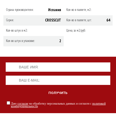
Испания
Страна производителя:
Кол-во в паллете, м2:
CROSSCUT
64
Серия:
Кол-во в паллете, шт:
Кол-во штук в м2:
Цена, за м2/руб:
2
Кол-во штук в упаковке:
Даю
согласие
на обработку персональных данных и согласен с
политикой
конфиденциальности