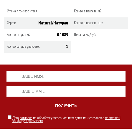
Страна производителя:
Кол-во в паллете, м2:
Natural/Натурал
Серия:
Кол-во в паллете, шт:
0.1089
Кол-во штук в м2:
Цена, за м2/руб:
1
Кол-во штук в упаковке:
Даю
согласие
на обработку персональных данных и согласен с
политикой
конфиденциальности