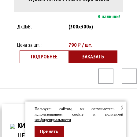
В наличии!
ДхШхВ:
(300x300x)
Цена за шт.:
790
₽ / шт.
ПОДРОБНЕЕ
ЗАКАЗАТЬ
×
Пользуясь сайтом, вы соглашаетесь с
ВСЕ ДЛЯ СТРОИТЕЛЬСТВА И ОБЛИЦОВКИ
использованием cookie и
политикой
конфиденциальности
.
ЗДАНИЙ
КИРПИЧ
Принять
ЦЕНТР