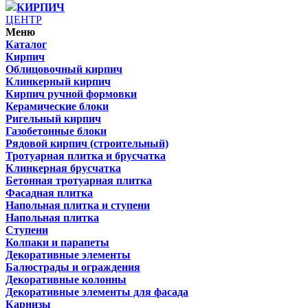
КИРПИЧ
ЦЕНТР
Меню
Каталог
Кирпич
Облицовочный кирпич
Клинкерный кирпич
Кирпич ручной формовки
Керамические блоки
Ригельный кирпич
Газобетонные блоки
Рядовой кирпич (строительный)
Тротуарная плитка и брусчатка
Клинкерная брусчатка
Бетонная тротуарная плитка
Фасадная плитка
Напольная плитка и ступени
Напольная плитка
Ступени
Колпаки и парапеты
Декоративные элементы
Балюстрады и ограждения
Декоративные колонны
Декоративные элементы для фасада
Карнизы