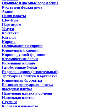
Оконные и дверные обрамления
Русты для фасада дома
Акции
Наши работы
Шоу-Рум
Партнерам
Услуги
Контакты
Каталог
Кирпич
Облицовочный кирпич
Клинкерный кирпич
Кирпич ручной формовки
Керамические блоки
Ригельный кирпич
Газобетонные блоки
Рядовой кирпич (строительный)
Тротуарная плитка и брусчатка
Клинкерная брусчатка
Бетонная тротуарная плитка
Фасадная плитка
Напольная плитка и ступени
Напольная плитка
Ступени
Колпаки и парапеты