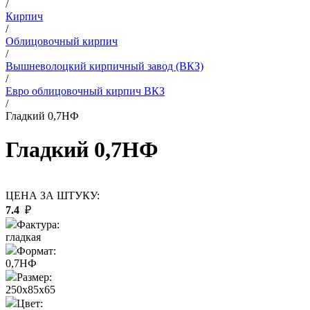
/
Кирпич
/
Облицовочный кирпич
/
Вышневолоцкий кирпичный завод (ВКЗ)
/
Евро облицовочный кирпич ВКЗ
/
Гладкий 0,7НФ
Гладкий 0,7НФ
ЦЕНА ЗА ШТУКУ:
7.4
₽
Фактура:
гладкая
Формат:
0,7НФ
Размер:
250x85x65
Цвет: