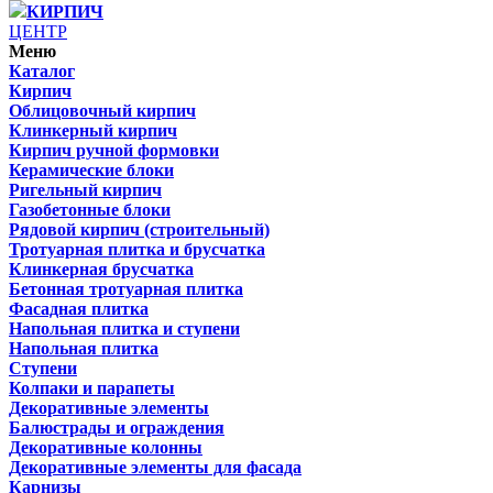
КИРПИЧ
ЦЕНТР
Меню
Каталог
Кирпич
Облицовочный кирпич
Клинкерный кирпич
Кирпич ручной формовки
Керамические блоки
Ригельный кирпич
Газобетонные блоки
Рядовой кирпич (строительный)
Тротуарная плитка и брусчатка
Клинкерная брусчатка
Бетонная тротуарная плитка
Фасадная плитка
Напольная плитка и ступени
Напольная плитка
Ступени
Колпаки и парапеты
Декоративные элементы
Балюстрады и ограждения
Декоративные колонны
Декоративные элементы для фасада
Карнизы