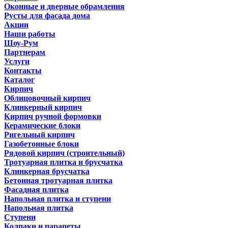
Оконные и дверные обрамления
Русты для фасада дома
Акции
Наши работы
Шоу-Рум
Партнерам
Услуги
Контакты
Каталог
Кирпич
Облицовочный кирпич
Клинкерный кирпич
Кирпич ручной формовки
Керамические блоки
Ригельный кирпич
Газобетонные блоки
Рядовой кирпич (строительный)
Тротуарная плитка и брусчатка
Клинкерная брусчатка
Бетонная тротуарная плитка
Фасадная плитка
Напольная плитка и ступени
Напольная плитка
Ступени
Колпаки и парапеты