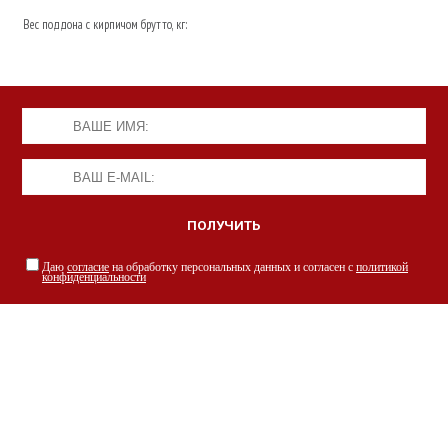
Вес поддона с кирпичом брутто, кг:
Даю
согласие
на обработку персональных данных и согласен с
политикой
конфиденциальности
НАШИ СПЕЦИАЛИСТЫ С РАДОСТЬЮ
ПРОКОНСУЛЬТИРУЮТ ВАС
просто заполнив форму