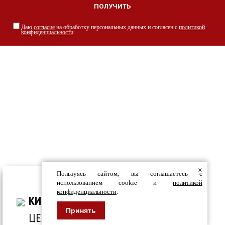
Даю
согласие
на обработку персональных данных и согласен с
политикой
конфиденциальности
НАШИ СПЕЦИАЛИСТЫ С РАДОСТЬЮ
ПРОКОНСУЛЬТИРУЮТ ВАС
просто заполнив форму
×
Пользуясь сайтом, вы соглашаетесь с
ВСЕ ДЛЯ СТРОИТЕЛЬСТВА И ОБЛИЦОВКИ
использованием cookie и
политикой
конфиденциальности
.
ЗДАНИЙ
КИРПИЧ
Принять
ЦЕНТР