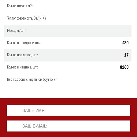
Кол-во штук в м2:
Теплопроводность, Вт/(м·К):
Масса, кг/шт:
480
Кол-во на поддоне, шт.:
17
Кол-во поддонов, шт.:
8160
Кол-во в машине, шт.:
Вес поддона с кирпичом брутто, кг: