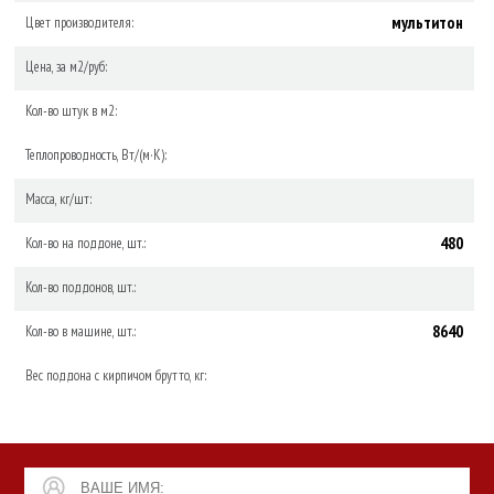
мультитон
Цвет производителя:
Цена, за м2/руб:
Кол-во штук в м2:
Теплопроводность, Вт/(м·К):
Масса, кг/шт:
480
Кол-во на поддоне, шт.:
Кол-во поддонов, шт.:
8640
Кол-во в машине, шт.:
Вес поддона с кирпичом брутто, кг: