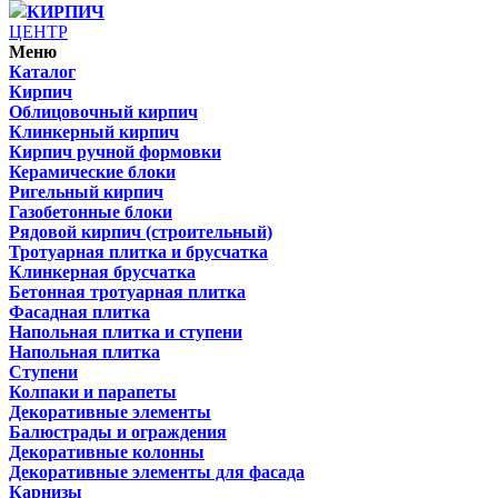
КИРПИЧ
ЦЕНТР
Меню
Каталог
Кирпич
Облицовочный кирпич
Клинкерный кирпич
Кирпич ручной формовки
Керамические блоки
Ригельный кирпич
Газобетонные блоки
Рядовой кирпич (строительный)
Тротуарная плитка и брусчатка
Клинкерная брусчатка
Бетонная тротуарная плитка
Фасадная плитка
Напольная плитка и ступени
Напольная плитка
Ступени
Колпаки и парапеты
Декоративные элементы
Балюстрады и ограждения
Декоративные колонны
Декоративные элементы для фасада
Карнизы