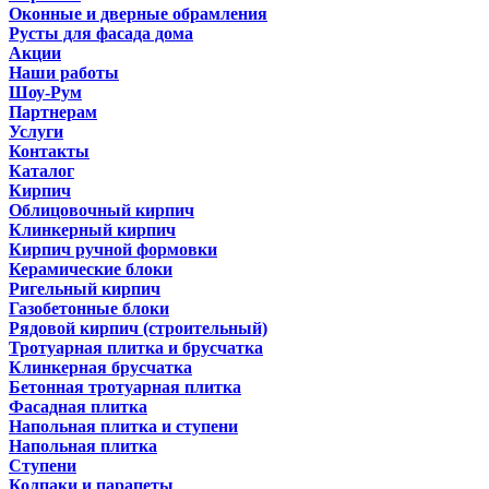
Оконные и дверные обрамления
Русты для фасада дома
Акции
Наши работы
Шоу-Рум
Партнерам
Услуги
Контакты
Каталог
Кирпич
Облицовочный кирпич
Клинкерный кирпич
Кирпич ручной формовки
Керамические блоки
Ригельный кирпич
Газобетонные блоки
Рядовой кирпич (строительный)
Тротуарная плитка и брусчатка
Клинкерная брусчатка
Бетонная тротуарная плитка
Фасадная плитка
Напольная плитка и ступени
Напольная плитка
Ступени
Колпаки и парапеты