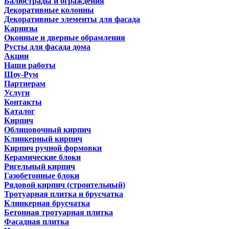
Балюстрады и ограждения
Декоративные колонны
Декоративные элементы для фасада
Карнизы
Оконные и дверные обрамления
Русты для фасада дома
Акции
Наши работы
Шоу-Рум
Партнерам
Услуги
Контакты
Каталог
Кирпич
Облицовочный кирпич
Клинкерный кирпич
Кирпич ручной формовки
Керамические блоки
Ригельный кирпич
Газобетонные блоки
Рядовой кирпич (строительный)
Тротуарная плитка и брусчатка
Клинкерная брусчатка
Бетонная тротуарная плитка
Фасадная плитка