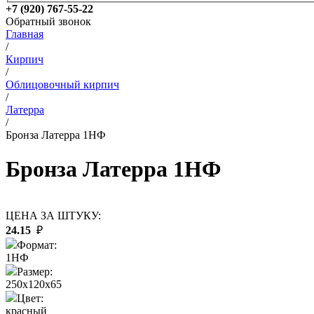
+7 (920) 767-55-22
Обратный звонок
Главная
/
Кирпич
/
Облицовочный кирпич
/
Латерра
/
Бронза Латерра 1НФ
Бронза Латерра 1НФ
ЦЕНА ЗА ШТУКУ:
24.15
₽
Формат:
1НФ
Размер:
250x120x65
Цвет:
красный