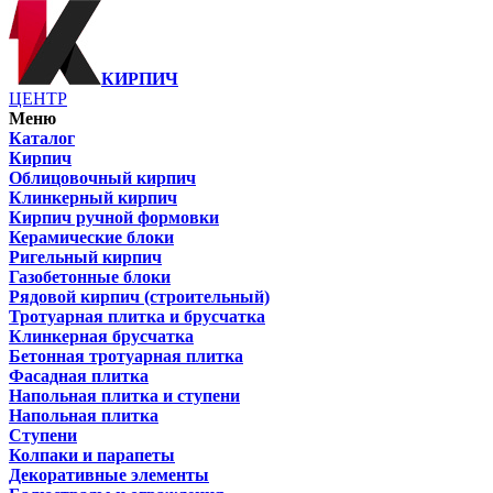
КИРПИЧ
ЦЕНТР
Меню
Каталог
Кирпич
Облицовочный кирпич
Клинкерный кирпич
Кирпич ручной формовки
Керамические блоки
Ригельный кирпич
Газобетонные блоки
Рядовой кирпич (строительный)
Тротуарная плитка и брусчатка
Клинкерная брусчатка
Бетонная тротуарная плитка
Фасадная плитка
Напольная плитка и ступени
Напольная плитка
Ступени
Колпаки и парапеты
Декоративные элементы