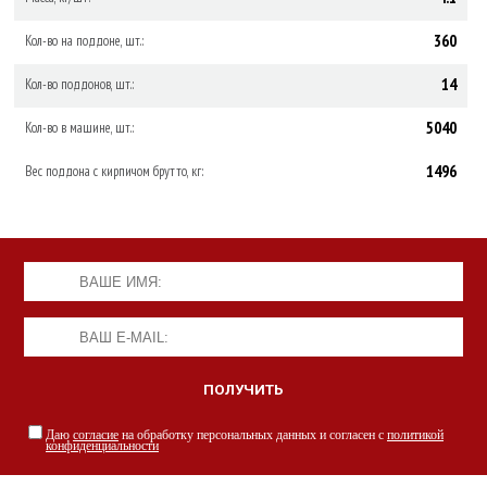
360
Кол-во на поддоне, шт.:
14
Кол-во поддонов, шт.:
5040
Кол-во в машине, шт.:
1496
Вес поддона с кирпичом брутто, кг:
Даю
согласие
на обработку персональных данных и согласен с
политикой
конфиденциальности