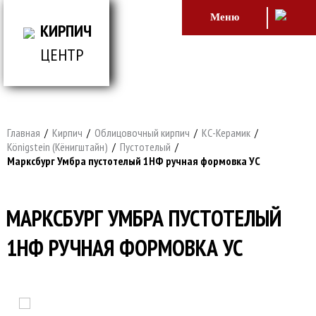
Меню
КИРПИЧ
ЦЕНТР
ВСЕ ДЛЯ СТРОИТЕЛЬСТВА И ОБЛИЦОВКИ
ЗДАНИЙ
Главная
/
Кирпич
/
Облицовочный кирпич
/
КС-Керамик
/
Königstein (Кёнигштайн)
/
Пустотелый
/
Марксбург Умбра пустотелый 1НФ ручная формовка УС
МАРКСБУРГ УМБРА ПУСТОТЕЛЫЙ
1НФ РУЧНАЯ ФОРМОВКА УС