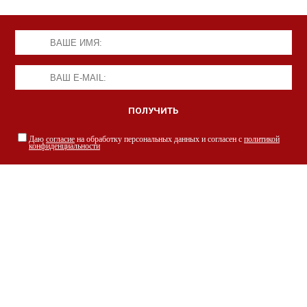
Даю
согласие
на обработку персональных данных и согласен с
политикой
конфиденциальности
НАШИ СПЕЦИАЛИСТЫ С РАДОСТЬЮ
ПРОКОНСУЛЬТИРУЮТ ВАС
просто заполнив форму