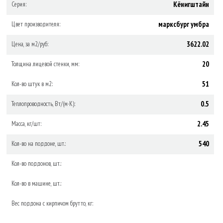
Кёнигштайн
Серия:
марксбург умбра
Цвет производителя:
3622.02
Цена, за м2/руб:
20
Толщина лицевой стенки, мм:
51
Кол-во штук в м2:
0.5
Теплопроводность, Вт/(м·К):
2.45
Масса, кг/шт:
540
Кол-во на поддоне, шт.:
Кол-во поддонов, шт.:
Кол-во в машине, шт.:
Вес поддона с кирпичом брутто, кг: