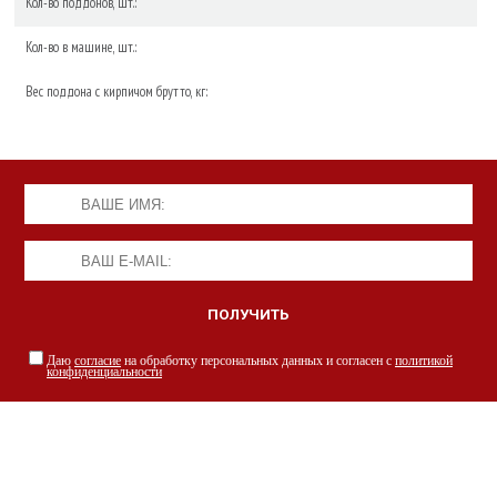
Кол-во поддонов, шт.:
Кол-во в машине, шт.:
Вес поддона с кирпичом брутто, кг:
Даю
согласие
на обработку персональных данных и согласен с
политикой
конфиденциальности
НАШИ СПЕЦИАЛИСТЫ С РАДОСТЬЮ
ПРОКОНСУЛЬТИРУЮТ ВАС