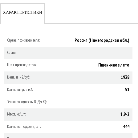
ХАРАКТЕРИСТИКИ
Россия (Нижегородская обл.)
Страна производителя:
Серия:
Пшеничное лето
Цвет производителя:
1938
Цена, за м2/руб:
51
Кол-во штук в м2:
Теплопроводность, Вт/(м·К):
1,9-2
Масса, кг/шт:
444
Кол-во на поддоне, шт.: