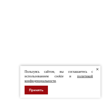
СТЫ С РАДОСТЬЮ
ЬТИРУЮТ ВАС
в форму
 И ОБЛИЦОВКИ
×
Пользуясь сайтом, вы соглашаетесь с
использованием cookie и
политикой
конфиденциальности
.
Принять
+7 (920) 767-55-22
е, не является публичной офертой.