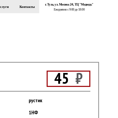
г. Тула, ул. Мосина 2/4, ТЦ "Медведь"
слуги
Контакты
Ежедневно с 9:00 до 18:00
+7 (920) 767-55-22
ЗДАНИЙ
Обратный звонок
45
₽
рустик
1НФ