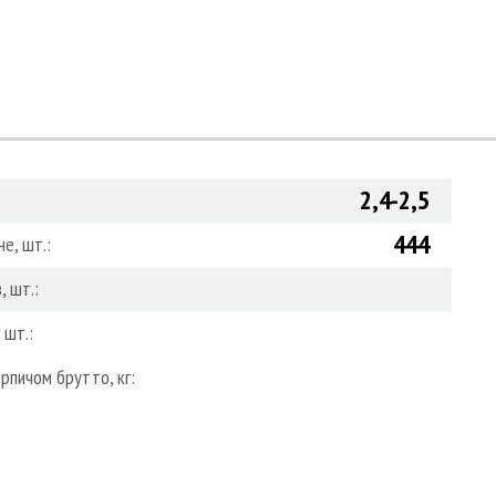
2,4-2,5
444
е, шт.:
, шт.:
 шт.:
рпичом брутто, кг: