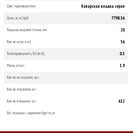
баварская кладка серая
Цвет производителя:
7798.56
Цена, за м2/руб:
20
Толщина лицевой стенки, мм:
56
Кол-во штук в м2:
0.5
Теплопроводность, Вт/(м·К):
1.9
Масса, кг/шт:
Кол-во на поддоне, шт.:
Кол-во поддонов, шт.:
612
Кол-во в машине, шт.:
Вес поддона с кирпичом брутто, кг: