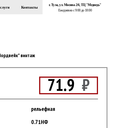
г. Тула, ул. Мосина 2/4, ТЦ "Медведь"
слуги
Контакты
Ежедневно с 9:00 до 18:00
+7 (920) 767-55-22
ЗДАНИЙ
Обратный звонок
Нордвейк" винтаж
71.9
₽
рельефная
0.71НФ