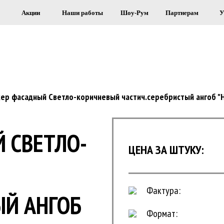
Акции
Наши работы
Шоу-Рум
Партнерам
У
Я СТРОИТЕЛЬСТВА И ОБЛИЦОВКИ 
кер фасадный Светло-коричневый частич.серебристый ангоб "
 СВЕТЛО-
ЦЕНА ЗА ШТУКУ:
Фактура:
ЫЙ АНГОБ
Формат: