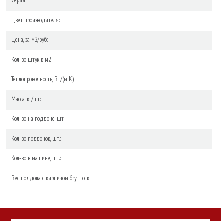
Серия:
Цвет производителя:
Цена, за м2/руб:
Кол-во штук в м2:
Теплопроводность, Вт/(м·К):
Масса, кг/шт:
Кол-во на поддоне, шт.:
Кол-во поддонов, шт.:
Кол-во в машине, шт.:
Вес поддона с кирпичом брутто, кг: