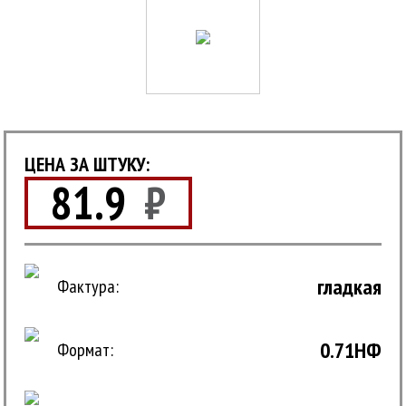
ЦЕНА ЗА ШТУКУ:
81.9
₽
гладкая
Фактура:
0.71НФ
Формат: