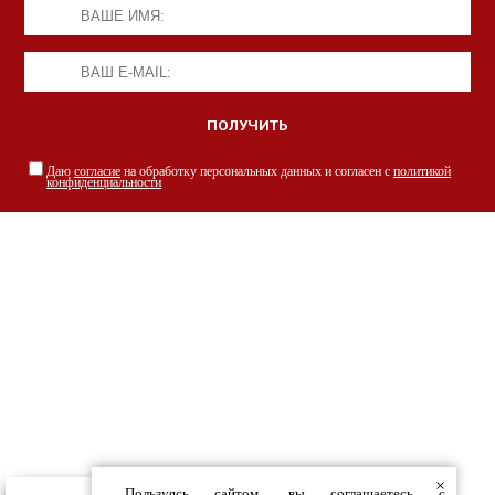
Даю
согласие
на обработку персональных данных и согласен с
политикой
конфиденциальности
НАШИ СПЕЦИАЛИСТЫ С РАДОСТЬЮ
ПРОКОНСУЛЬТИРУЮТ ВАС
просто заполнив форму
×
Пользуясь сайтом, вы соглашаетесь с