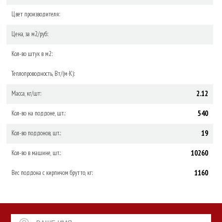
Цвет производителя:
Цена, за м2/руб:
Кол-во штук в м2:
Теплопроводность, Вт/(м·К):
2.12
Масса, кг/шт:
540
Кол-во на поддоне, шт.:
19
Кол-во поддонов, шт.:
10260
Кол-во в машине, шт.:
1160
Вес поддона с кирпичом брутто, кг: