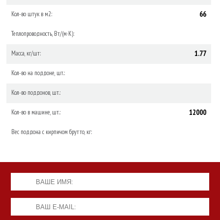
66
Кол-во штук в м2:
Теплопроводность, Вт/(м·К):
1.77
Масса, кг/шт:
Кол-во на поддоне, шт.:
Кол-во поддонов, шт.:
12000
Кол-во в машине, шт.:
Вес поддона с кирпичом брутто, кг: