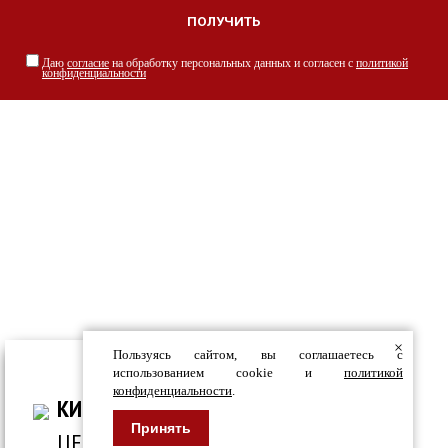
Даю
согласие
на обработку персональных данных и согласен с
политикой
конфиденциальности
НАШИ СПЕЦИАЛИСТЫ С РАДОСТЬЮ
ПРОКОНСУЛЬТИРУЮТ ВАС
просто заполнив форму
×
Пользуясь сайтом, вы соглашаетесь с
ВСЕ ДЛЯ СТРОИТЕЛЬСТВА И ОБЛИЦОВКИ
использованием cookie и
политикой
конфиденциальности
.
ЗДАНИЙ
КИРПИЧ
Принять
ЦЕНТР