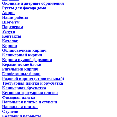
Оконные и дверные обрамления
Русты для фасада дома
Акции
Наши работы
Шоу-Рум
Партнерам
Услуги
Контакты
Каталог
Кирпич
Облицовочный кирпич
Клинкерный кирпич
Кирпич ручной формовки
Керамические блоки
Ригельный кирпич
Газобетонные блоки
Рядовой кирпич (строительный)
Тротуарная плитка и брусчатка
Клинкерная брусчатка
Бетонная тротуарная плитка
Фасадная плитка
Напольная плитка и ступени
Напольная плитка
Ступени
Колпаки и парапеты