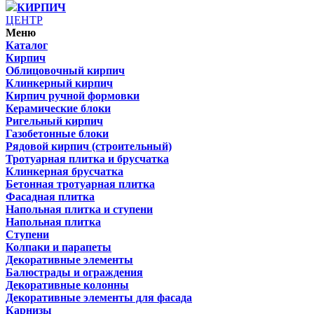
КИРПИЧ
ЦЕНТР
Меню
Каталог
Кирпич
Облицовочный кирпич
Клинкерный кирпич
Кирпич ручной формовки
Керамические блоки
Ригельный кирпич
Газобетонные блоки
Рядовой кирпич (строительный)
Тротуарная плитка и брусчатка
Клинкерная брусчатка
Бетонная тротуарная плитка
Фасадная плитка
Напольная плитка и ступени
Напольная плитка
Ступени
Колпаки и парапеты
Декоративные элементы
Балюстрады и ограждения
Декоративные колонны
Декоративные элементы для фасада
Карнизы