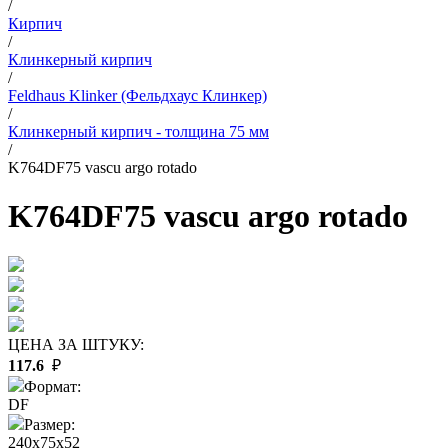
/
Кирпич
/
Клинкерный кирпич
/
Feldhaus Klinker (Фельдхаус Клинкер)
/
Клинкерный кирпич - толщина 75 мм
/
K764DF75 vascu argo rotado
K764DF75 vascu argo rotado
ЦЕНА ЗА ШТУКУ:
117.6
₽
Формат:
DF
Размер:
240x75x52