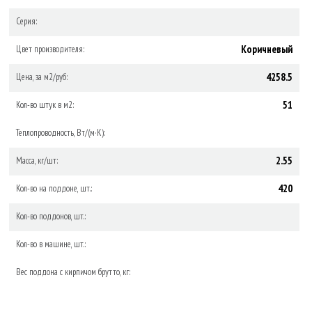
Серия:
Коричневый
Цвет производителя:
4258.5
Цена, за м2/руб:
51
Кол-во штук в м2:
Теплопроводность, Вт/(м·К):
2.55
Масса, кг/шт:
420
Кол-во на поддоне, шт.:
Кол-во поддонов, шт.:
Кол-во в машине, шт.:
Вес поддона с кирпичом брутто, кг: