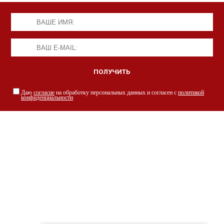
Даю
согласие
на обработку персональных данных и согласен с
политикой
конфиденциальности
НАШИ СПЕЦИАЛИСТЫ С РАДОСТЬЮ
ПРОКОНСУЛЬТИРУЮТ ВАС
просто заполнив форму