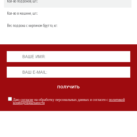
Кол-во поддонов, шт.:
Кол-во в машине, шт.:
Вес поддона с кирпичом брутто, кг:
Даю
согласие
на обработку персональных данных и согласен с
политикой
конфиденциальности
НАШИ СПЕЦИАЛИСТЫ С РАДОСТЬЮ
ПРОКОНСУЛЬТИРУЮТ ВАС