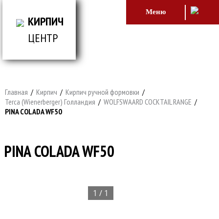
Меню
КИРПИЧ
ЦЕНТР
ВСЕ ДЛЯ СТРОИТЕЛЬСТВА И ОБЛИЦОВКИ
ЗДАНИЙ
Главная
/
Кирпич
/
Кирпич ручной формовки
/
Terca (Wienerberger) Голландия
/
WOLFSWAARD COCKTAIL RANGE
/
PINA COLADA WF50
PINA COLADA WF50
1 / 1