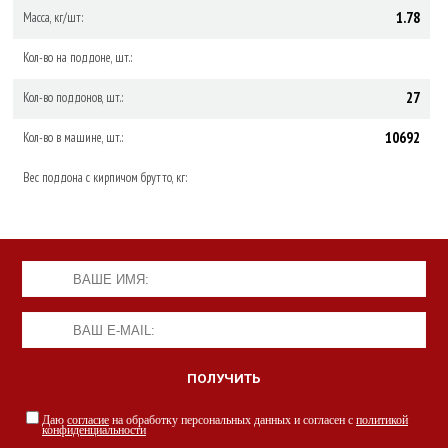
1.78
Масса, кг/шт:
Кол-во на поддоне, шт.:
27
Кол-во поддонов, шт.:
10692
Кол-во в машине, шт.:
Вес поддона с кирпичом брутто, кг:
Даю
согласие
на обработку персональных данных и согласен с
политикой
конфиденциальности