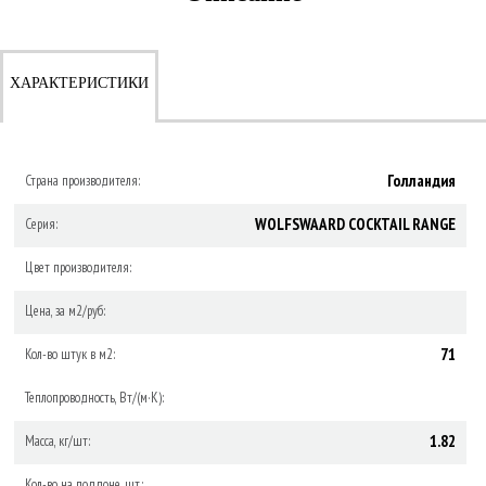
ХАРАКТЕРИСТИКИ
Голландия
Страна производителя:
WOLFSWAARD COCKTAIL RANGE
Серия:
Цвет производителя:
Цена, за м2/руб:
71
Кол-во штук в м2:
Теплопроводность, Вт/(м·К):
1.82
Масса, кг/шт:
Кол-во на поддоне, шт.: