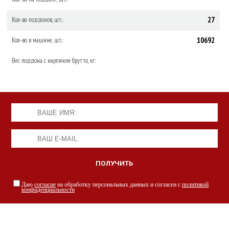
27
Кол-во поддонов, шт.:
10692
Кол-во в машине, шт.:
Вес поддона с кирпичом брутто, кг:
Даю
согласие
на обработку персональных данных и согласен с
политикой
конфиденциальности
НАШИ СПЕЦИАЛИСТЫ С РАДОСТЬЮ