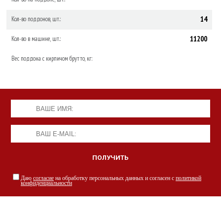
14
Кол-во поддонов, шт.:
11200
Кол-во в машине, шт.:
Вес поддона с кирпичом брутто, кг:
Даю
согласие
на обработку персональных данных и согласен с
политикой
конфиденциальности
НАШИ СПЕЦИАЛИСТЫ С РАДОСТЬЮ