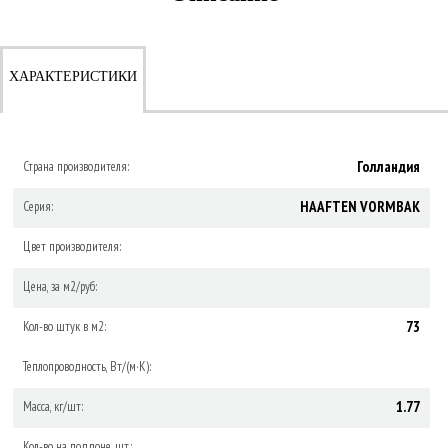
ХАРАКТЕРИСТИКИ
Голландия
Страна производителя:
HAAFTEN VORMBAK
Серия:
Цвет производителя:
Цена, за м2/руб:
73
Кол-во штук в м2:
Теплопроводность, Вт/(м·К):
1.77
Масса, кг/шт:
Кол-во на поддоне, шт.: