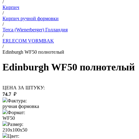
/
Кирпич
/
Кирпич ручной формовки
/
Terca (Wienerberger) Голландия
/
ERLECOM VORMBAK
/
Edinburgh WF50 полнотелый
Edinburgh WF50 полнотелый
ЦЕНА ЗА ШТУКУ:
74.7
₽
Фактура:
ручная формовка
Формат:
WF50
Размер:
210x100x50
Цвет: