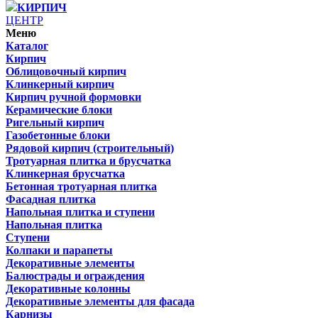
КИРПИЧ
ЦЕНТР
Меню
Каталог
Кирпич
Облицовочный кирпич
Клинкерный кирпич
Кирпич ручной формовки
Керамические блоки
Ригельный кирпич
Газобетонные блоки
Рядовой кирпич (строительный)
Тротуарная плитка и брусчатка
Клинкерная брусчатка
Бетонная тротуарная плитка
Фасадная плитка
Напольная плитка и ступени
Напольная плитка
Ступени
Колпаки и парапеты
Декоративные элементы
Балюстрады и ограждения
Декоративные колонны
Декоративные элементы для фасада
Карнизы