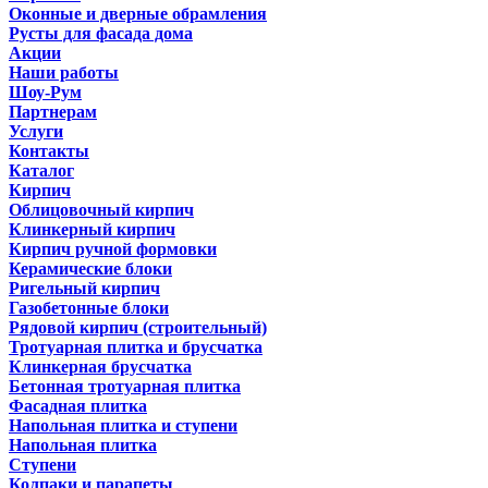
Оконные и дверные обрамления
Русты для фасада дома
Акции
Наши работы
Шоу-Рум
Партнерам
Услуги
Контакты
Каталог
Кирпич
Облицовочный кирпич
Клинкерный кирпич
Кирпич ручной формовки
Керамические блоки
Ригельный кирпич
Газобетонные блоки
Рядовой кирпич (строительный)
Тротуарная плитка и брусчатка
Клинкерная брусчатка
Бетонная тротуарная плитка
Фасадная плитка
Напольная плитка и ступени
Напольная плитка
Ступени
Колпаки и парапеты