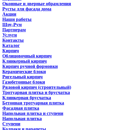
Оконные и дверные обрамления
Русты для фасада дома
Акции
Наши работы
Шоу-Рум
Партнерам
Услуги
Контакты
Каталог
Кирпич
Облицовочный кирпич
Клинкерный кирпич
Кирпич ручной формовки
Керамические блоки
Ригельный кирпич
Газобетонные блоки
Рядовой кирпич (строительный)
Тротуарная плитка и брусчатка
Клинкерная брусчатка
Бетонная тротуарная плитка
Фасадная плитка
Напольная плитка и ступени
Напольная плитка
Ступени
Колпаки и парапеты