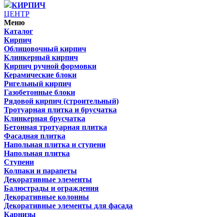
КИРПИЧ
ЦЕНТР
Меню
Каталог
Кирпич
Облицовочный кирпич
Клинкерный кирпич
Кирпич ручной формовки
Керамические блоки
Ригельный кирпич
Газобетонные блоки
Рядовой кирпич (строительный)
Тротуарная плитка и брусчатка
Клинкерная брусчатка
Бетонная тротуарная плитка
Фасадная плитка
Напольная плитка и ступени
Напольная плитка
Ступени
Колпаки и парапеты
Декоративные элементы
Балюстрады и ограждения
Декоративные колонны
Декоративные элементы для фасада
Карнизы