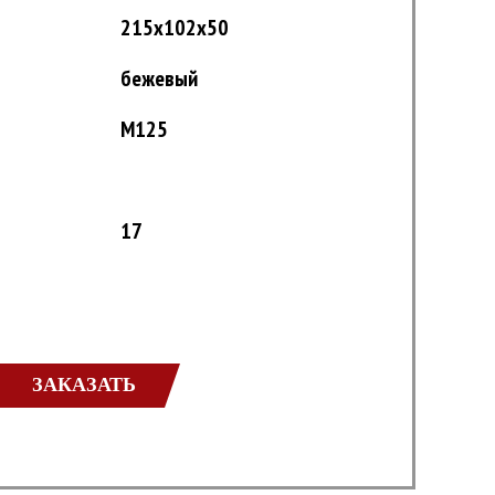
215x102x50
бежевый
М125
17
ЗАКАЗАТЬ