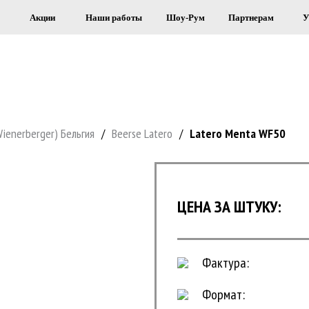
Акции
Наши работы
Шоу-Рум
Партнерам
У
Я СТРОИТЕЛЬСТВА И ОБЛИЦОВКИ 
Wienerberger) Бельгия
/
Beerse Latero
/
Latero Menta WF50
0
ЦЕНА ЗА ШТУКУ:
Фактура:
Формат: