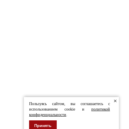
СТЫ С РАДОСТЬЮ
ЬТИРУЮТ ВАС
в форму
 И ОБЛИЦОВКИ
×
Пользуясь сайтом, вы соглашаетесь с
использованием cookie и
политикой
конфиденциальности
.
Принять