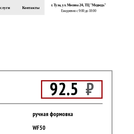
г. Тула, ул. Мосина 2/4, ТЦ "Медведь"
слуги
Контакты
Ежедневно с 9:00 до 18:00
+7 (920) 767-55-22
ЗДАНИЙ
Обратный звонок
92.5
₽
ручная формовка
WF50