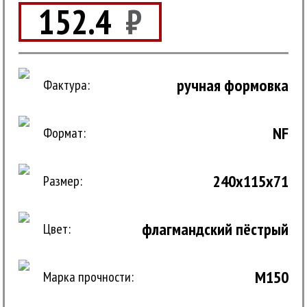
152.4
₽
ручная формовка
Фактура:
NF
Формат:
240x115x71
Размер:
флагмандский пёстрый
Цвет:
M150
Марка прочности: