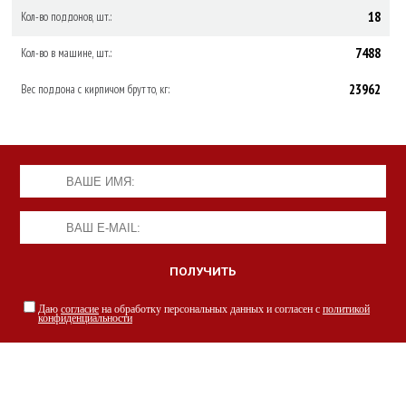
18
Кол-во поддонов, шт.:
7488
Кол-во в машине, шт.:
23962
Вес поддона с кирпичом брутто, кг:
Даю
согласие
на обработку персональных данных и согласен с
политикой
конфиденциальности
НАШИ СПЕЦИАЛИСТЫ С РАДОСТЬЮ