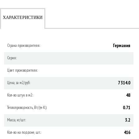
ХАРАКТЕРИСТИКИ
Германия
Страна производителя:
Серия:
Цвет производителя:
7 314.0
Цена, за м2/руб:
48
Кол-во штук в м2:
0.71
Теплопроводность, Вт/(м·К):
3.2
Масса, кг/шт:
416
Кол-во на поддоне, шт.: