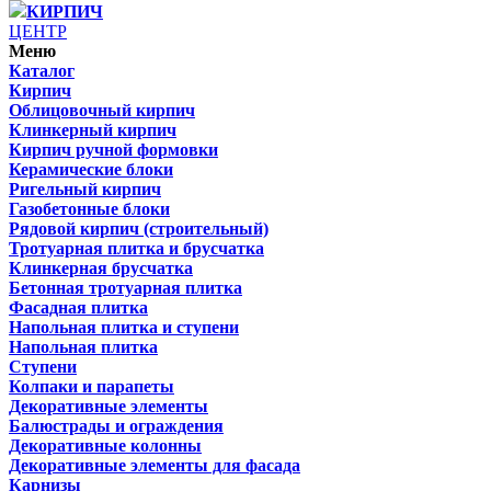
КИРПИЧ
ЦЕНТР
Меню
Каталог
Кирпич
Облицовочный кирпич
Клинкерный кирпич
Кирпич ручной формовки
Керамические блоки
Ригельный кирпич
Газобетонные блоки
Рядовой кирпич (строительный)
Тротуарная плитка и брусчатка
Клинкерная брусчатка
Бетонная тротуарная плитка
Фасадная плитка
Напольная плитка и ступени
Напольная плитка
Ступени
Колпаки и парапеты
Декоративные элементы
Балюстрады и ограждения
Декоративные колонны
Декоративные элементы для фасада
Карнизы