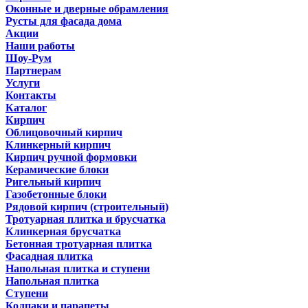
Оконные и дверные обрамления
Русты для фасада дома
Акции
Наши работы
Шоу-Рум
Партнерам
Услуги
Контакты
Каталог
Кирпич
Облицовочный кирпич
Клинкерный кирпич
Кирпич ручной формовки
Керамические блоки
Ригельный кирпич
Газобетонные блоки
Рядовой кирпич (строительный)
Тротуарная плитка и брусчатка
Клинкерная брусчатка
Бетонная тротуарная плитка
Фасадная плитка
Напольная плитка и ступени
Напольная плитка
Ступени
Колпаки и парапеты