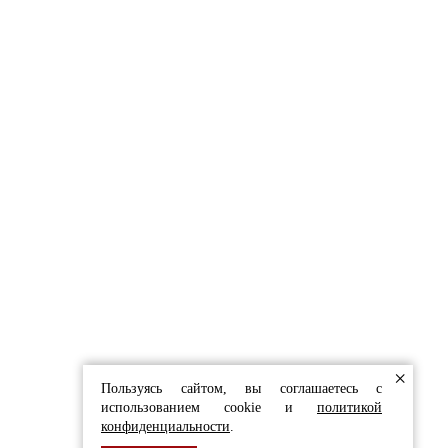
СТЫ С РАДОСТЬЮ
ЬТИРУЮТ ВАС
в форму
 И ОБЛИЦОВКИ
×
Пользуясь сайтом, вы соглашаетесь с
использованием cookie и
политикой
конфиденциальности
.