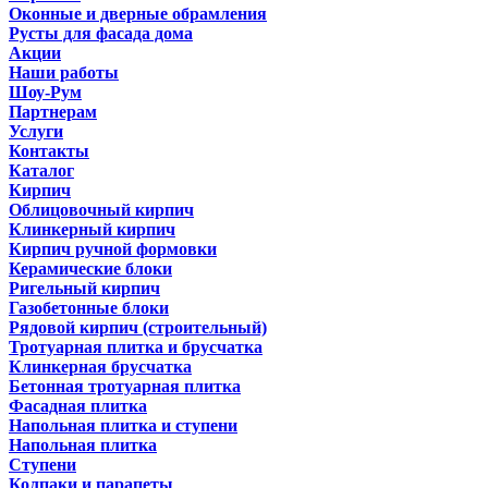
Оконные и дверные обрамления
Русты для фасада дома
Акции
Наши работы
Шоу-Рум
Партнерам
Услуги
Контакты
Каталог
Кирпич
Облицовочный кирпич
Клинкерный кирпич
Кирпич ручной формовки
Керамические блоки
Ригельный кирпич
Газобетонные блоки
Рядовой кирпич (строительный)
Тротуарная плитка и брусчатка
Клинкерная брусчатка
Бетонная тротуарная плитка
Фасадная плитка
Напольная плитка и ступени
Напольная плитка
Ступени
Колпаки и парапеты