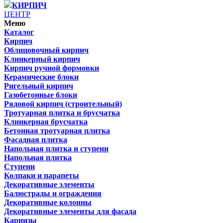
КИРПИЧ
ЦЕНТР
Меню
Каталог
Кирпич
Облицовочный кирпич
Клинкерный кирпич
Кирпич ручной формовки
Керамические блоки
Ригельный кирпич
Газобетонные блоки
Рядовой кирпич (строительный)
Тротуарная плитка и брусчатка
Клинкерная брусчатка
Бетонная тротуарная плитка
Фасадная плитка
Напольная плитка и ступени
Напольная плитка
Ступени
Колпаки и парапеты
Декоративные элементы
Балюстрады и ограждения
Декоративные колонны
Декоративные элементы для фасада
Карнизы