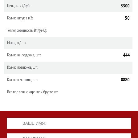
3300
Цена, за м2/руб:
50
Кол-во штук в м2:
Теплопроводность, Вт/(м·К):
Масса, кг/шт:
444
Кол-во на поддоне, шт.:
Кол-во поддонов, шт.:
8880
Кол-во в машине, шт.:
Вес поддона с кирпичом брутто, кг: